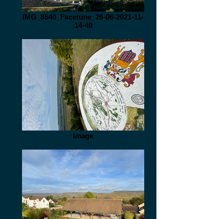
IMG_8540_Facetune_26-06-2021-11-
14-49
Image