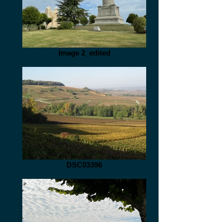
Image 2_edited
DSC03396