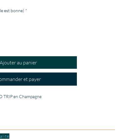
ille est bonne)
*
Ajouter au panier
ommander et payer
OAD TRIP en Champagne
alité