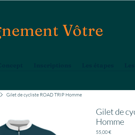
nement Vôtre
Concept
Inscriptions
Les étapes
Les
Gilet de cycliste ROAD TRIP Homme
Gilet de c
Homme
Prix
55,00 €