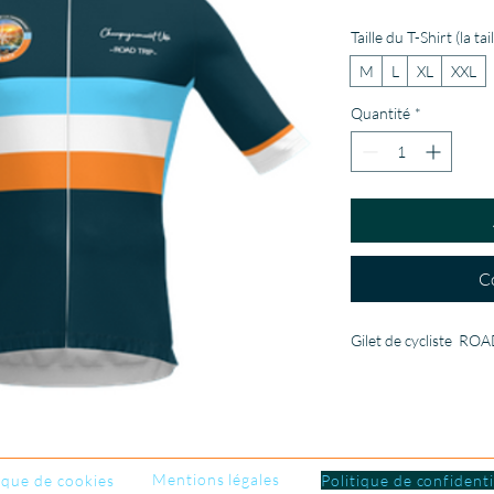
Taille du T-Shirt (la ta
M
L
XL
XXL
Quantité
*
C
Gilet de cycliste  R
Mentions légales
ique de cookies
Politique de confidenti