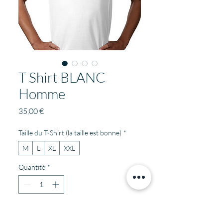
T Shirt BLANC
Homme
Prix
35,00 €
Taille du T-Shirt (la taille est bonne)
*
M
L
XL
XXL
Quantité
*
Ajouter au panier