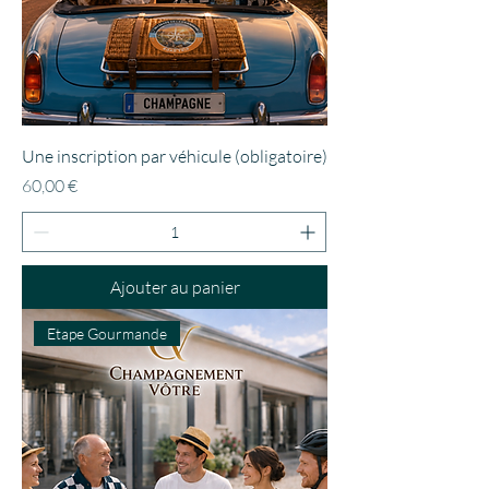
Une inscription par véhicule (obligatoire)
Prix
60,00 €
Ajouter au panier
Etape Gourmande