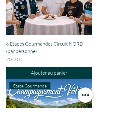
6 Etapes Gourmandes Circuit NORD
(par personne)
Prix
70,00 €
Ajouter au panier
Etape Gourmande