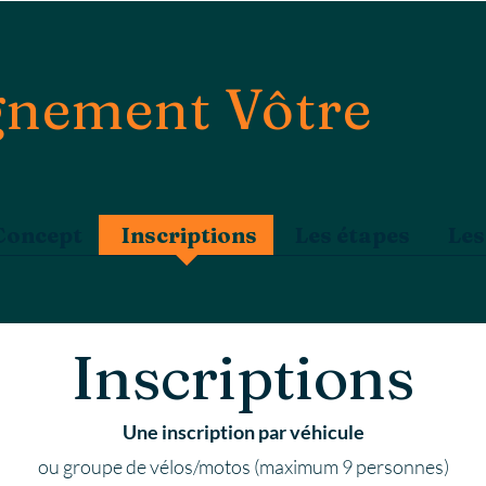
nement Vôtre
Concept
Inscriptions
Les étapes
Les
Inscriptions
Une inscription par véhicule
ou groupe de vélos/motos (maximum 9 personnes)