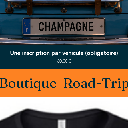
Une inscription par véhicule (obligatoire)
Prix
60,00 €
Boutique Road-Tri